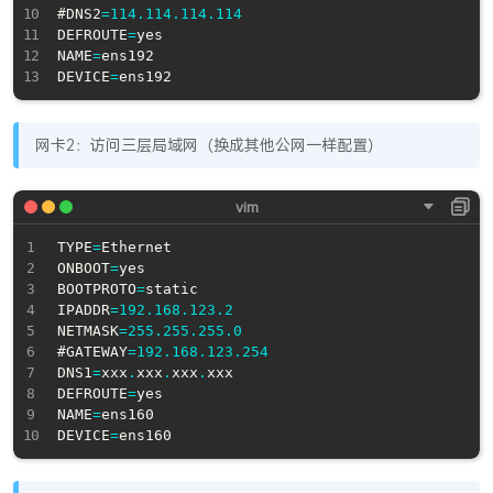
#DNS2
=
114.114
.
114.114
DEFROUTE
=
yes

NAME
=
ens192

DEVICE
=
网卡2：访问三层局域网（换成其他公网一样配置）
TYPE
=
Ethernet

ONBOOT
=
yes

BOOTPROTO
=
static

IPADDR
=
192.168
.
123.2
NETMASK
=
255.255
.
255.0
#GATEWAY
=
192.168
.
123.254
DNS1
=
xxx
.
xxx
.
xxx
.
xxx

DEFROUTE
=
yes

NAME
=
ens160

DEVICE
=