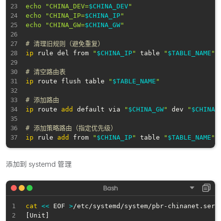
echo
"CHINA_DEV=
$CHINA_DEV
"
echo
"CHINA_IP=
$CHINA_IP
"
echo
"CHINA_GW=
$CHINA_GW
"
# 清理旧规则（避免重复）
ip
 rule del from 
"
$CHINA_IP
"
 table 
"
$TABLE_NAME
"
# 清空路由表
ip
 route flush table 
"
$TABLE_NAME
"
# 添加路由
ip
 route 
add
 default via 
"
$CHINA_GW
"
 dev 
"
$CHINA_
# 添加策略路由（指定优先级）
ip
 rule 
add
 from 
"
$CHINA_IP
"
 table 
"
$TABLE_NAME
"
 
添加到 systemd 管理
cat
<<
 EOF 
>
[
Unit
]