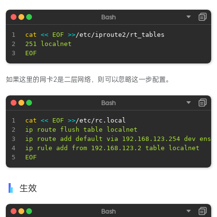
cat
<<
EOF
>>
/etc/iproute2/rt_tables
251 localnet

EOF
如果这里的网卡2是二层网络，则可以忽略这一步配置。
cat
<<
EOF
>>
/etc/rc.local
ip route flush table localnet

ip route add default via 192.168.123.254 dev ens1
ip rule add from 192.168.123.2 table localnet

EOF
生效