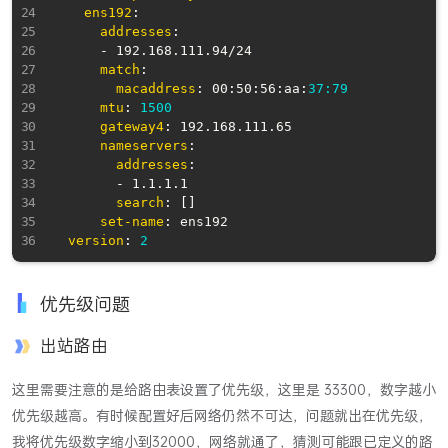
ens192
:
addresses
:
-
 192.168.111.94/24

match
:
macaddress
:
 00
:
50
:
56
:
aa
:
37:79
mtu
:
1500
gateway4
:
 192.168.111.65

nameservers
:
addresses
:
-
 1.1.1.1

search
:
[
]
set-name
:
 ens192

version
:
2
优先级问题
出站路由
这里需要注意的是给路由表设置了优先级，这里是 33300，数字越小
优先级越高。有时候配置好后网络仍然不可达，问题就出在优先级，
我将优先级数字缩小到32000，网络就通了，猜测可能跟已定义的路