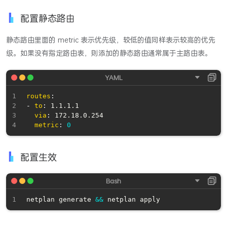
配置静态路由
静态路由里面的 metric 表示优先级，较低的值同样表示较高的优先
级。如果没有指定路由表，则添加的静态路由通常属于主路由表。
routes
:
-
to
:
 1.1.1.1

via
:
 172.18.0.254

metric
:
0
配置生效
netplan generate 
&&