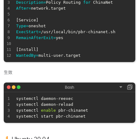
Description
=
Policy Routing 
for
After
=
network.target

[
Service
]
Type
=
ExecStart
=
RemainAfterExit
=
yes

[
Install
]
WantedBy
=
生效
systemctl daemon-reexec

systemctl daemon-reload

systemctl 
enable
 pbr-chinanet
