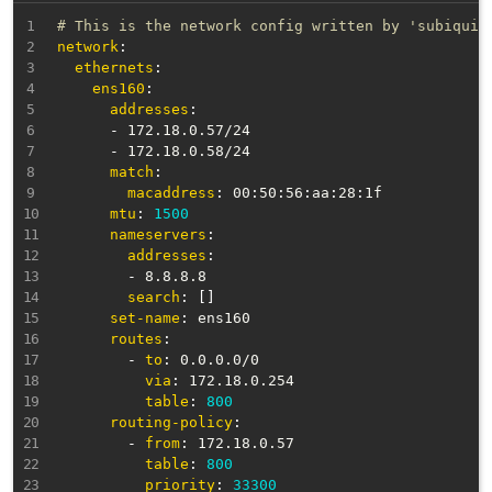
# This is the network config written by 'subiquit
network
:
ethernets
:
ens160
:
addresses
:
-
 172.18.0.57/24

-
 172.18.0.58/24

match
:
macaddress
:
 00
:
50
:
56
:
aa
:
28
:
1f

mtu
:
1500
nameservers
:
addresses
:
-
 8.8.8.8

search
:
[
]
set-name
:
 ens160

routes
:
-
to
:
 0.0.0.0/0

via
:
 172.18.0.254

table
:
800
routing-policy
:
-
from
:
 172.18.0.57

table
:
800
priority
:
33300