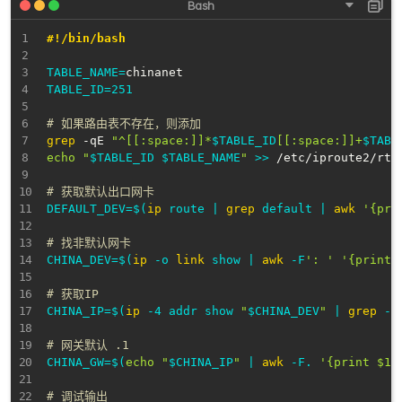
#!/bin/bash
TABLE_NAME
=
TABLE_ID
=
251
# 如果路由表不存在，则添加
grep
 -qE 
"^[[:space:]]*
$TABLE_ID
[[:space:]]+
$TABL
echo
"
$TABLE_ID
$TABLE_NAME
"
>>
 /etc/iproute2/rt_t
# 获取默认出口网卡
DEFAULT_DEV
=
$(
ip
 route 
|
grep
 default 
|
awk
'{pri
# 找非默认网卡
CHINA_DEV
=
$(
ip
 -o 
link
 show 
|
awk
 -F
': '
'{print 
# 获取IP
CHINA_IP
=
$(
ip
 -4 addr show 
"
$CHINA_DEV
"
|
grep
 -o
# 网关默认 .1
CHINA_GW
=
$(
echo
"
$CHINA_IP
"
|
awk
 -F. 
'{print $1"
# 调试输出