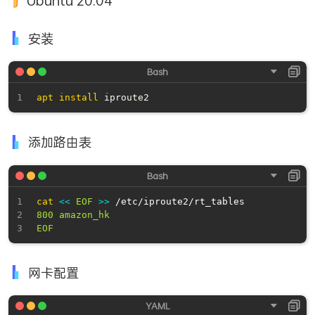
Ubuntu 20.04
安装
apt
install
添加路由表
cat
<<
EOF
>>
 /etc/iproute2/rt_tables
800 amazon_hk

EOF
网卡配置