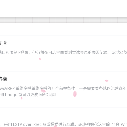
禁机制
然在日志里面看到尝试登录的失败记录。oct/23/2024 11:11:35 system,er
载均衡
dowsVRRP 单线多播单线多播的几个前提条件，一是需要看各地区运营商
idge 就可以更改 MAC 地址
P over IPsec 隧道模式进行互联。环境初始化这里除了1台 Windows