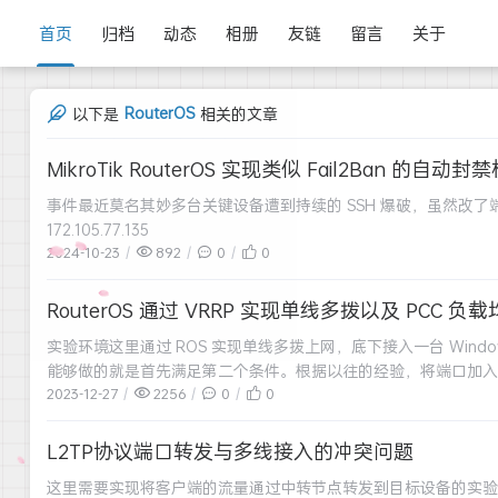
首页
归档
动态
相册
友链
留言
关于
RouterOS
以下是
相关的文章
MikroTik RouterOS 实现类似 Fail2Ban 的自动封
事件最近莫名其妙多台关键设备遭到持续的 SSH 爆破，虽然改了端口和限制IP登录，但仍
172.105.77.135
2024-10-23
892
0
0
RouterOS 通过 VRRP 实现单线多拨以及 PCC 负
实验环境这里通过 ROS 实现单线多拨上网，底下接入一台 Win
能够做的就是首先满足第二个条件。根据以往的经验，将端口加入到 br
2023-12-27
2256
0
0
L2TP协议端口转发与多线接入的冲突问题
这里需要实现将客户端的流量通过中转节点转发到目标设备的实验，采用 L2T