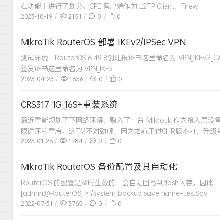
在功能上进行了划分。CPE 客户端作为 L2TP Client，Firew
2023-10-19
2151
0
0
MikroTik RouterOS 部署 IKEv2/IPSec VPN
测试环境：RouterOS 6.49.8创建根证书这里命名为 VPN_IKEv2_C
签发证书这里命名为 VPN_IKEv
2023-04-23
1656
0
0
CRS317-1G-16S+重装系统
最近重新规划了下网络环境，购入了一台 Mikrotik 作为接入层
限循环的重启。这TM不对劲呀，因为之前用过CHR版本的，升
2023-01-26
1784
0
0
MikroTik RouterOS 备份配置及其自动化
RouterOS 的配置是及时生效的，会自动回写到flash闪存
[admin@RouterOS] > /system backup save name=testSav
2022-07-31
3765
0
0