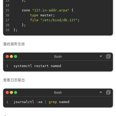
}
;
    zone 
"127.in-addr.arpa"
{
type
 master
;
file
"/etc/bind/db.127"
;
}
;
}
;
重启服务生效
查看日志输出
journalctl -xe 
|
grep