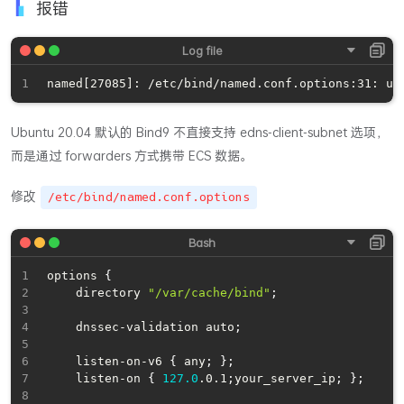
报错
Ubuntu 20.04 默认的 Bind9 不直接支持 edns-client-subnet 选项，
而是通过 forwarders 方式携带 ECS 数据。
修改
/etc/bind/named.conf.options
options 
{
	directory 
"/var/cache/bind"
;
	dnssec-validation auto
;
	listen-on-v6 
{
 any
;
}
;
	listen-on 
{
127.0
.0.1
;
your_server_ip
;
}
;