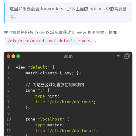
这里如果要配置 forwarders，那么上面的 options 中的需要删
除。
并且需要将所有 zone 区域配置移动到 view 视图里面，例如
。
/etc/bind/named.conf.default-zones
view 
"default"
{
    match-clients 
{
 any
;
}
;
    // 将这些区域配置放在视图块内

    zone 
"."
{
type
 hint
;
file
"/etc/bind/db.root"
;
}
;
    zone 
"localhost"
{
type
 master
;
file
"/etc/bind/db.local"
;