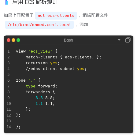
启用 ECS 解析规则
如果上面配置了
，编辑配置文件
acl ecs-clients
，添加
/etc/bind/named.conf.local
view 
"ecs_view"
{
    match-clients 
{
 ecs-clients
;
}
;
    recursion 
yes
;
    //edns-client-subnet 
yes
;
zone 
"."
{
type
 forward
;
    forwarders 
{
8.8
.8.8
;
1.1
.1.1
;
}
;
}
;
}
;