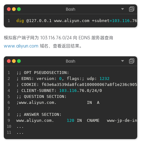
dig
 @127.0.0.1 www.aliyun.com +subnet
=
103.116
模拟客户端子网为 103.116.76.0/24 向 EDNS 服务器查询
www.aliyun.com
域名，查看返回结果。
;
;
;
 EDNS: version: 
0
, flags:
;
 udp: 
1232
;
 COOKIE: f63e6a3539da8fca0100000067a8f1e236c9059
;
 CLIENT-SUBNET: 
103.116
;
;
;
www.aliyun.com.			IN	A

;
;
 ANSWER SECTION:

www.aliyun.com.		
120
..
..