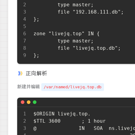
        type master;

        file "192.168.111.db";

};

zone "livejq.top" IN {

        type master;

        file "livejq.top.db";

正向解析
新建并编辑
/var/named/livejq.top.db
$ORIGIN livejq.top.

$TTL 3600       ; 1 hour

@              IN 	SOA  ns.livejq.top. root.livejq.top. (
