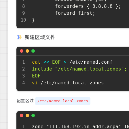
	    forwarders { 8.8.8.8 };

	    forward first;

新建区域文件
cat
<<
EOF
>
 /etc/named.conf
include "/etc/named.local.zones";

EOF
vi
配置区域
/etc/named.local.zones
zone "111.168.192.in-addr.arpa" IN