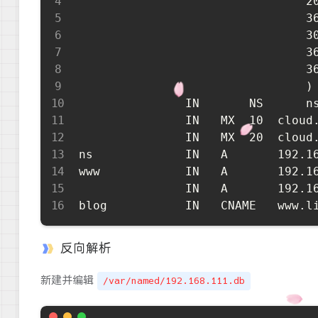
                                20
                                36
                                30
                                36
                                36
                                )

               IN       NS      ns
	           IN	MX  10	cloud.livejq.top.

	           IN	MX  20	cloud.livejq.fun.

ns             IN	A       192.168.111.11

www            IN	A       192.168.111.11

	           IN	A       192.168.111.12

反向解析
新建并编辑
/var/named/192.168.111.db