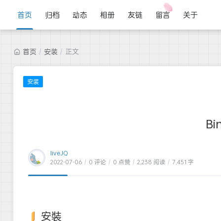
首页
归档
动态
相册
友链
留言
关于
首页
/
安装
/
正文
安装
Bi
liveJQ
2022-07-06
/
0 评论
/
0 点赞
/
2,238 阅读
/
7,451 字
安裝