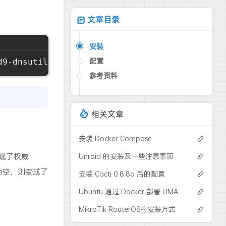
文章目录
安裝
配置
参考资料
CentOS
Ubuntu
主要配置文件
新建区域文件
主要配置文件
相关文章
正向解析
重启服务
反向解析
防火墙放行服务
安装 Docker Compose
主从配置
主从配置
现了权威
Unraid 的安装及一些注意事项
检查配置语法和一致性
为空，则变成了
安装 Cacti 0.8.8a 后的配置
检查文件权限
重启服务
Ubuntu 通过 Docker 部署 UMAMI 网站监控
乱码问题
MikroTik RouterOS的安装方式
内网部署 Bind 无法解析外网域名