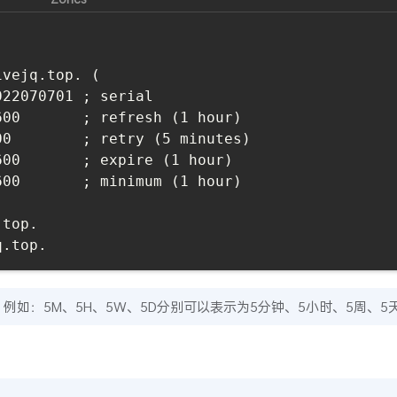
22070701 ; serial

00       ; refresh (1 hour)

0        ; retry (5 minutes)

00       ; expire (1 hour)

00       ; minimum (1 hour)

top.

如：5M、5H、5W、5D分别可以表示为5分钟、5小时、5周、5