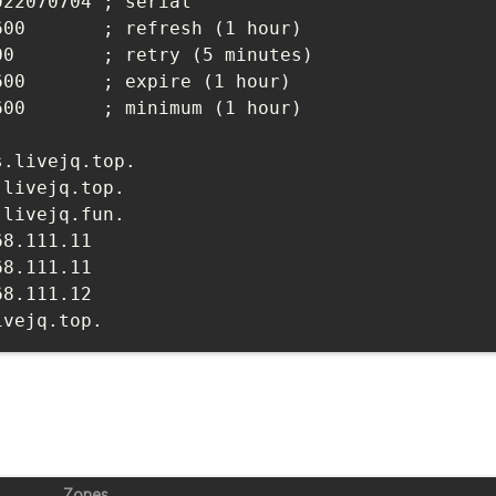
22070704 ; serial

00       ; refresh (1 hour)

0        ; retry (5 minutes)

00       ; expire (1 hour)

00       ; minimum (1 hour)

.livejq.top.
