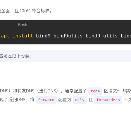
能全面，且 100% 符合标准。
apt
install
0 或更高版本以上安装。
DNS）和转发DNS（迭代DNS）。通常配置了
区域文件即实
zone
实现了递归DNS；将
配置为
且
不
forward
only
forwarders