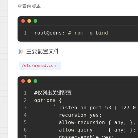
查看包版本
root@edns:~
# rpm -q bind
主要配置文件
/etc/named.conf
#仅列出关键配置

options {

        listen-on port 53 { 127.0.
        recursion yes;

	    allow-recursion { any; };

	    allow-query     { any; };

        dnssec-enable yes;
