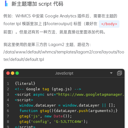
新主题增加 script 代码
例如：WHMCS 中安装 Google Analytics 插件后，需要在主题的
footer.tpl 模版里加上 {$footeroutput} 标签（最好在
</body>
前面）。但是还有另一种方法，就是直接往里面添加代码。
我这里使用的是第三方的 Lagom2 主题，路径为：
/data/www/default/whmcs/templates/lagom2/core/layouts/foo
ter/default/default.tpl
{
literal
}
<
!
--
Google
tag
(
gtag
.
js
)
--
>
<
script 
async
 src
=
"https://www.googletagmanager.c
<
script
>
window
.
dataLayer
=
window
.
dataLayer
||
[
]
;
function
gtag
(
)
{
dataLayer
.
push
(
arguments
)
;
}
gtag
(
'js'
,
new
Date
(
)
)
;
gtag
(
'config'
,
'G-5JLTTC4HW'
)
;
<
/
script
>