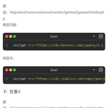
路
径：/dujiaoka/resources/views/vendor/geetest/geetest.blade.ph
p
修改内容：
<
script 
src
=
"https://cdn.bootcss.com/jquery/2.1.0
修改为：
<
script 
src
=
"https://cdn.jsdelivr.net/npm/jquery@
位置4
路