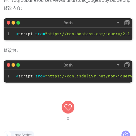
径：/dujiaoka/resources/views/luna/static_pages/buy.blade.php
修改内容：
<
script 
src
=
"https://cdn.bootcss.com/jquery/2.1.0
修改为：
<
script 
src
=
"https://cdn.jsdelivr.net/npm/jquery@
0
JavaScript