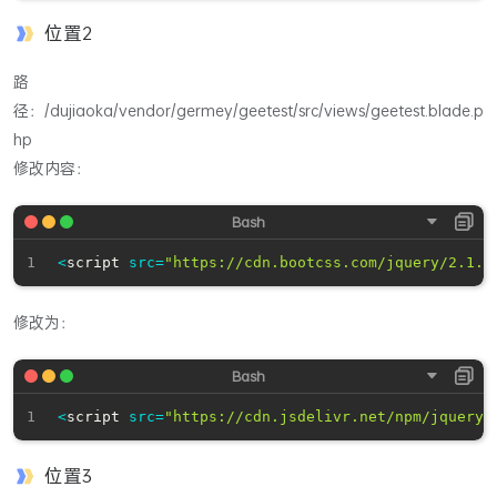
位置2
路
径：/dujiaoka/vendor/germey/geetest/src/views/geetest.blade.p
hp
修改内容：
<
script 
src
=
"https://cdn.bootcss.com/jquery/2.1.0
修改为：
<
script 
src
=
"https://cdn.jsdelivr.net/npm/jquery@
位置3