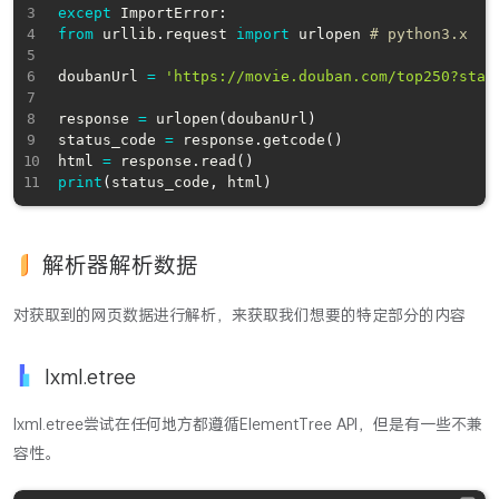
except
 ImportError
:
from
 urllib
.
request 
import
 urlopen 
# python3.x
doubanUrl 
=
'https://movie.douban.com/top250?star
response 
=
 urlopen
(
doubanUrl
)
status_code 
=
 response
.
getcode
(
)
html 
=
 response
.
read
(
)
print
(
status_code
,
 html
)
解析器解析数据
对获取到的网页数据进行解析，来获取我们想要的特定部分的内容
lxml.etree
lxml.etree尝试在任何地方都遵循ElementTree API，但是有一些不兼
容性。