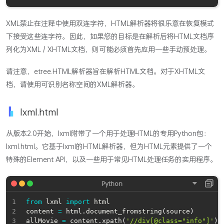
XML禁止在注释中使用双连字符，HTML解析器将很乐意在恢复模式
下接受这些连字符。因此，如果您的目标是在解析后将HTML文档序
列化为XML / XHTML文档，则可能必须首先应用一些手动预处理。
请注意，etree.HTML解析器旨在解析HTML文档。对于XHTML文
档，请使用可识别名称空间的XML解析器。
lxml.html
从版本2.0开始，lxml附带了一个用于处理HTML的专用Python包：
lxml.html。它基于lxml的HTML解析器，但为HTML元素提供了一个
特殊的Element API，以及一些用于常见HTML处理任务的实用程序。
from
 lxml 
import
 html

content 
=
 html
.
document_fromstring
(
source
)
allMovie 
=
 content
.
xpath
(
'//div[@class="info"]'
)