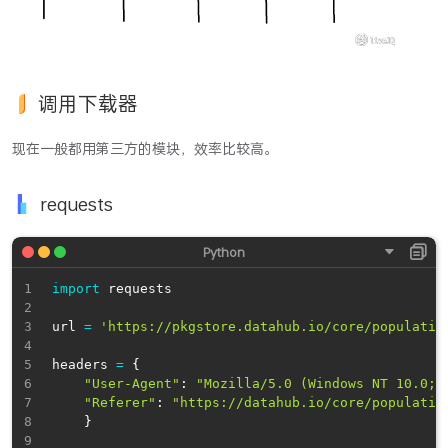
调用下载器
现在一般都用第三方的模块，效率比较高。
requests
import
 requests

url 
=
'https://pkgstore.datahub.io/core/populatio
headers 
=
{
"User-Agent"
:
"Mozilla/5.0 (Windows NT 10.0; 
"Referer"
:
"https://datahub.io/core/populatio
}