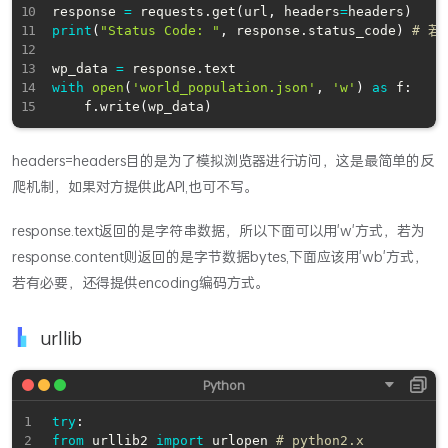
response 
=
 requests
.
get
(
url
,
 headers
=
headers
)
print
(
"Status Code: "
,
 response
.
status_code
)
# 若
wp_data 
=
 response
.
with
open
(
'world_population.json'
,
'w'
)
as
 f
:
    f
.
write
(
wp_data
)
headers=headers目的是为了模拟浏览器进行访问，这是最简单的反
爬机制，如果对方提供此API,也可不写。
response.text返回的是字符串数据，所以下面可以用'w'方式，若为
response.content则返回的是字节数据bytes,下面应该用'wb'方式，
若有必要，还得提供encoding编码方式。
urllib
try
:
from
 urllib2 
import
 urlopen 
# python2.x