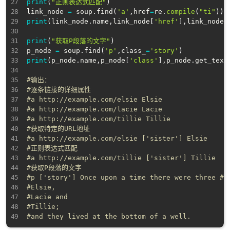
print
(
"正则表达式匹配"
)
link_node 
=
 soup
.
find
(
'a'
,
href
=
re
.
compile
(
"ti"
)
)
print
(
link_node
.
name
,
link_node
[
'href'
]
,
link_node
[
print
(
"获取P段落的文字"
)
p_node 
=
 soup
.
find
(
'p'
,
class_
=
'story'
)
print
(
p_node
.
name
,
p_node
[
'class'
]
,
p_node
.
get_text
#输出：
#逐条链接的详细属性
#a http://example.com/elsie Elsie
#a http://example.com/lacie Lacie
#a http://example.com/tillie Tillie
#获取特定的URL地址
#a http://example.com/elsie ['sister'] Elsie
#正则表达式匹配
#a http://example.com/tillie ['sister'] Tillie
#获取P段落的文字
#p ['story'] Once upon a time there were three #l
#Elsie,
#Lacie and
#Tillie;
#and they lived at the bottom of a well.