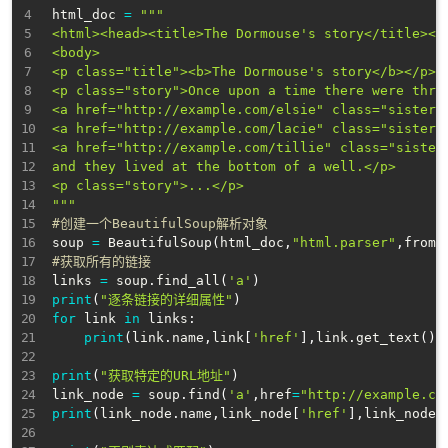
html_doc 
=
"""

<html><head><title>The Dormouse's story</title></h
<body>

<p class="title"><b>The Dormouse's story</b></p>

<p class="story">Once upon a time there were three
<a href="http://example.com/elsie" class="sister" 
<a href="http://example.com/lacie" class="sister" 
<a href="http://example.com/tillie" class="sister"
and they lived at the bottom of a well.</p>

<p class="story">...</p>

"""
#创建一个BeautifulSoup解析对象
soup 
=
 BeautifulSoup
(
html_doc
,
"html.parser"
,
from_
#获取所有的链接
links 
=
 soup
.
find_all
(
'a'
)
print
(
"逐条链接的详细属性"
)
for
 link 
in
 links
:
print
(
link
.
name
,
link
[
'href'
]
,
link
.
get_text
(
)
)
print
(
"获取特定的URL地址"
)
link_node 
=
 soup
.
find
(
'a'
,
href
=
"http://example.co
print
(
link_node
.
name
,
link_node
[
'href'
]
,
link_node
[