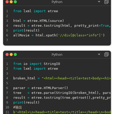
from
 lxml 
import
 etree

html 
=
 etree
.
HTML
(
source
)
result 
=
 etree
.
tostring
(
html
,
 pretty_print
=
True
,
 
print
(
result
)
allMovie 
=
 html
.
xpath
(
'//div[@class="info"]'
)
from
 io 
import
from
 lxml 
import
 etree

broken_html 
=
"<html><head><title>test<body><h1>p
parser 
=
 etree
.
HTMLParser
(
)
tree   
=
 etree
.
parse
(
StringIO
(
broken_html
)
,
 parse
result 
=
 etree
.
tostring
(
tree
.
getroot
(
)
,
pretty_pri
print
(
result
)
#输出
b'<html>\n<head><title>test</title></head>\n<body