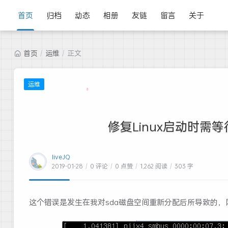
首页
归档
动态
相册
友链
留言
关于
首页
/
运维
/
正文
运维
修复Linux启动时需
liveJQ
2019-01-28
/
0 评论
/
0 点赞
/
1,262 阅读
/
303 字
这个错误是发生在我对sda磁盘空间重新分配后所导致的，网