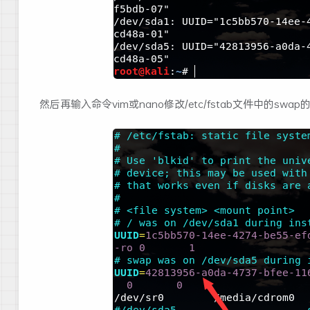
然后再输入命令vim或nano修改/etc/fstab文件中的swap的