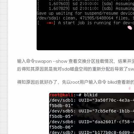
输入命令swapon --show 查看交换分区挂载情况，结
后得知其原因就是我对sda磁盘空间的重新分配后导致了sw
得知原因后就好办了，先以root用户输入命令 blkid查看新的