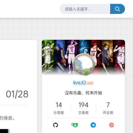
liveJQ
01/28
沒有乐趣，何来开始
14
194
7
分类数
文章数
评论数
败的缘故。