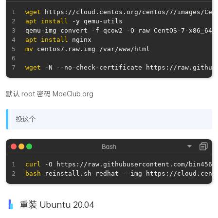
wget
apt
install
 -y qemu-utils

apt
install
mv
 centos7.raw.img /var/www/html

wget
 -N --no-check-certificate https://raw.github
默认 root 密码 MoeClub.org
换这个
curl
 -O https://raw.githubusercontent.com/bin4567
bash
重装 Ubuntu 20.04