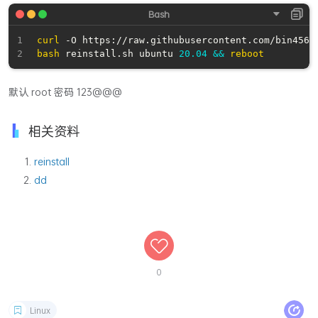
curl
 -O https://raw.githubusercontent.com/bin4567
bash
 reinstall.sh ubuntu 
20.04
&&
reboot
默认 root 密码 123@@@
相关资料
reinstall
dd
0
Linux