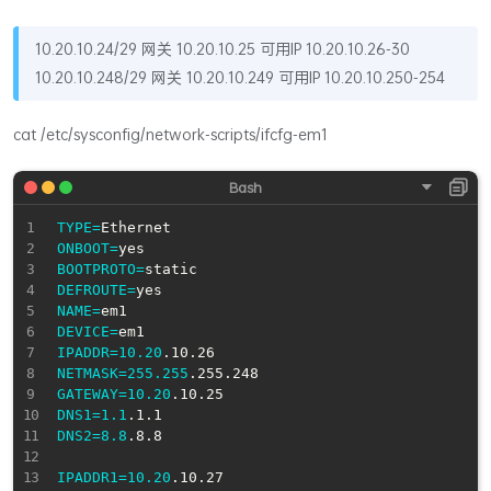
10.20.10.24/29 网关 10.20.10.25 可用IP 10.20.10.26-30
10.20.10.248/29 网关 10.20.10.249 可用IP 10.20.10.250-254
cat /etc/sysconfig/network-scripts/ifcfg-em1
TYPE
=
ONBOOT
=
BOOTPROTO
=
DEFROUTE
=
NAME
=
DEVICE
=
IPADDR
=
10.20
NETMASK
=
255.255
GATEWAY
=
10.20
DNS1
=
1.1
DNS2
=
8.8
.8.8

IPADDR1
=
10.20