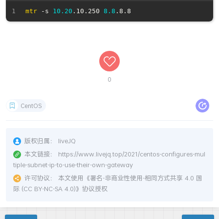
mtr
 -s 
10.20
.10.250 
8.8
0
CentOS
版权归属：
liveJQ
本文链接：
https://www.livejq.top/2021/centos-configures-mul
tiple-subnet-ip-to-use-their-own-gateway
许可协议：
本文使用《
署名-非商业性使用-相同方式共享 4.0 国
际 (CC BY-NC-SA 4.0)
》协议授权