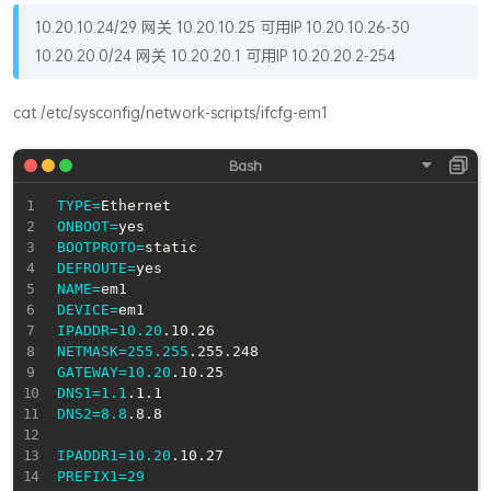
10.20.10.24/29 网关 10.20.10.25 可用IP 10.20.10.26-30
10.20.20.0/24 网关 10.20.20.1 可用IP 10.20.20.2-254
cat /etc/sysconfig/network-scripts/ifcfg-em1
TYPE
=
ONBOOT
=
BOOTPROTO
=
DEFROUTE
=
NAME
=
DEVICE
=
IPADDR
=
10.20
NETMASK
=
255.255
GATEWAY
=
10.20
DNS1
=
1.1
DNS2
=
8.8
.8.8

IPADDR1
=
10.20
PREFIX1
=
29