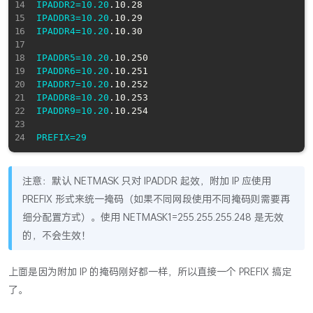
IPADDR2
=
10.20
IPADDR3
=
10.20
IPADDR4
=
10.20
.10.30

IPADDR5
=
10.20
IPADDR6
=
10.20
IPADDR7
=
10.20
IPADDR8
=
10.20
IPADDR9
=
10.20
.10.254

PREFIX
=
29
注意：默认 NETMASK 只对 IPADDR 起效，附加 IP 应使用
PREFIX 形式来统一掩码（如果不同网段使用不同掩码则需要再
细分配置方式）。使用 NETMASK1=255.255.255.248 是无效
的，不会生效！
上面是因为附加 IP 的掩码刚好都一样，所以直接一个 PREFIX 搞定
了。