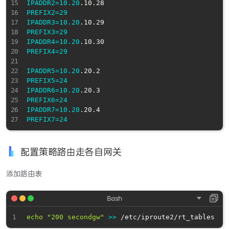
IPADDR2
=
10.20
PREFIX2
=
29
IPADDR3
=
10.20
PREFIX3
=
29
IPADDR4
=
10.20
PREFIX4
=
29
IPADDR5
=
10.20
PREFIX5
=
24
IPADDR6
=
10.20
PREFIX6
=
24
IPADDR7
=
10.20
PREFIX7
=
24
配置策略路由走各自网关
添加路由表
echo
"200 secondgw"
>>