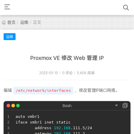
首页
/
运维
/
正文
运维
Proxmox VE 修改 Web 管理 IP
2023-03-13
/
0 评论
/
3,458 阅读
编辑
，修改管理IP端口网络。
/etc/network/interfaces
auto vmbr1

iface vmbr1 inet static

        address 
192.168
.111.5/24

        gateway 
192.168
.111.2
