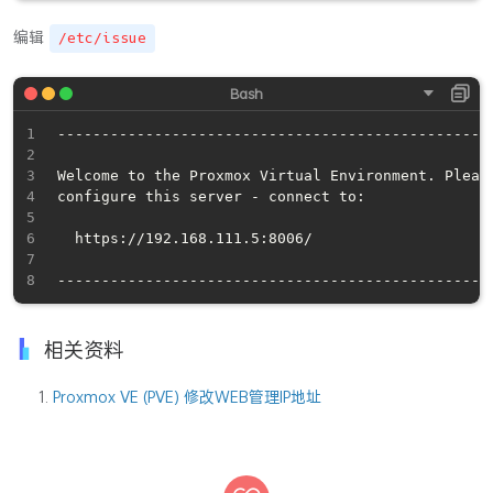
编辑
/etc/issue
--------------------------------------------------
Welcome to the Proxmox Virtual Environment. Please
configure this server - connect to:

  https://192.168.111.5:8006/

相关资料
Proxmox VE (PVE) 修改WEB管理IP地址