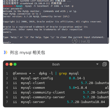
列出 mysql 相关包
@lenovo ➜ ~  dpkg -l 
|
grep
 mysql          

ii  mysql-apt-config        
0.8
.14-1            a
ii  mysql-client                  
5.7
.28-1ubuntu1
ii  mysql-common            
5.8
+1.0.4         all
ii  mysql-community-client         
5.7
.28-1ubuntu
ii  mysql-community-server         
5.7
.28-1ubuntu
ii  mysql-server           
5.7