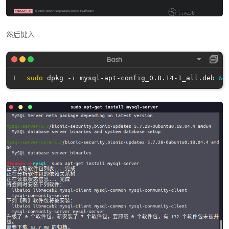
然后键入
sudo
 dpkg -i mysql-apt-config_0.8.14-1_all.deb 
&&