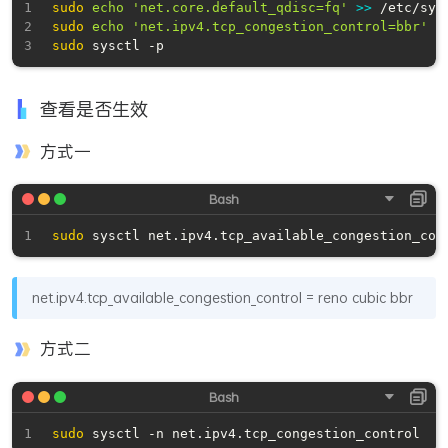
sudo
echo
'net.core.default_qdisc=fq'
>>
sudo
echo
'net.ipv4.tcp_congestion_control=bbr'
>
sudo
查看是否生效
方式一
sudo
net.ipv4.tcp_available_congestion_control = reno cubic bbr
方式二
sudo