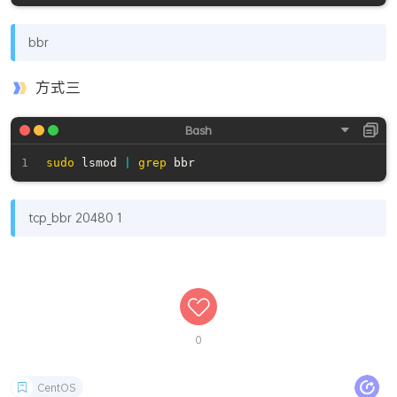
bbr
方式三
sudo
 lsmod 
|
grep
tcp_bbr 20480 1
0
CentOS